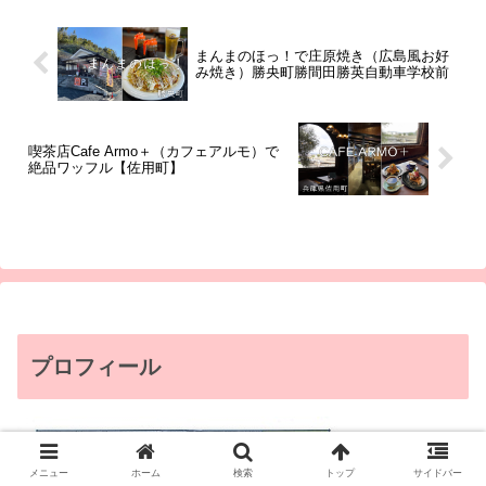
まんまのほっ！で庄原焼き（広島風お好
み焼き）勝央町勝間田勝英自動車学校前
喫茶店Cafe Armo＋（カフェアルモ）で
絶品ワッフル【佐用町】
プロフィール
メニュー
ホーム
検索
トップ
サイドバー