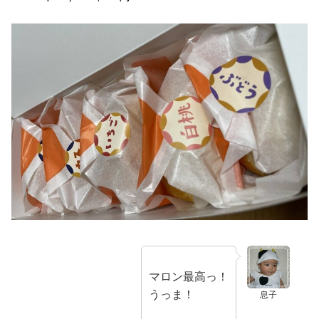
マロン最高っ！
うっま！
息子