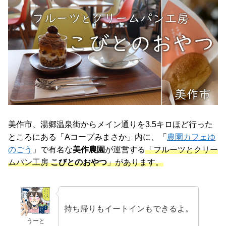
美作市、湯郷温泉街からメイン通りを3.5キロほど行った
ところにある「Aコープみまさか」内に、「
農園カフェゆ
のごう
」で有名な
美作農園
が運営する
「フルーツとクリー
ムパン工房
こびとのおやつ
」があります。
持ち帰りもイートインもできるよ。
うーと