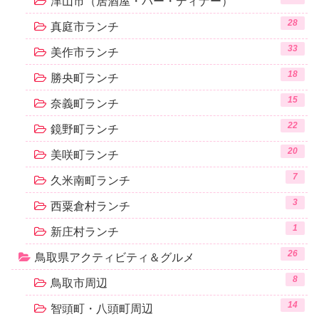
津山市（居酒屋・バー・ディナー）
28
真庭市ランチ
33
美作市ランチ
18
勝央町ランチ
15
奈義町ランチ
22
鏡野町ランチ
20
美咲町ランチ
7
久米南町ランチ
3
西粟倉村ランチ
1
新庄村ランチ
26
鳥取県アクティビティ＆グルメ
8
鳥取市周辺
14
智頭町・八頭町周辺