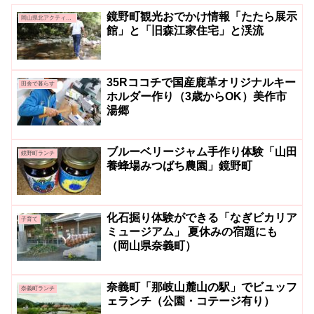
鏡野町観光おでかけ情報「たたら展示
岡山県北アクティビティ＆グルメ
館」と「旧森江家住宅」と渓流
35Rココチで国産鹿革オリジナルキー
田舎で暮らす
ホルダー作り（3歳からOK）美作市
湯郷
ブルーベリージャム手作り体験「山田
鏡野町ランチ
養蜂場みつばち農園」鏡野町
化石掘り体験ができる「なぎビカリア
子育て
ミュージアム」 夏休みの宿題にも
（岡山県奈義町）
奈義町「那岐山麓山の駅」でビュッフ
奈義町ランチ
ェランチ（公園・コテージ有り）