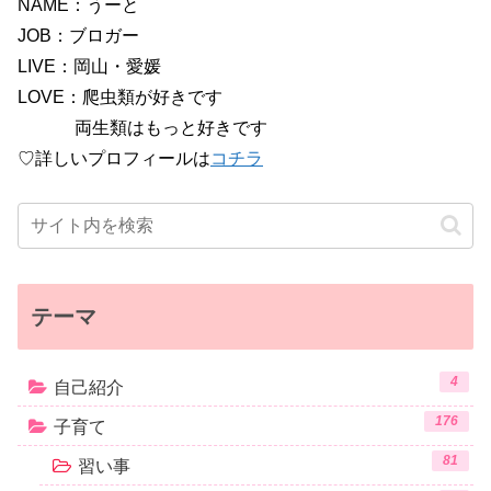
NAME：うーと
JOB：ブロガー
LIVE：岡山・愛媛
LOVE：爬虫類が好きです
両生類はもっと好きです
♡詳しいプロフィールは
コチラ
テーマ
4
自己紹介
176
子育て
81
習い事