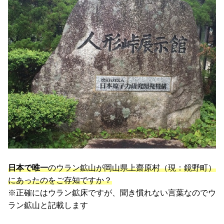
日本で唯一
のウラン鉱山が岡山県上齋原村（現：鏡野町）
にあったのをご存知ですか？
※正確にはウラン鉱床ですが、聞き慣れない言葉なのでウ
ラン鉱山と記載します