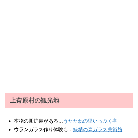
上齋原村の観光地
本物の囲炉裏がある…
うたたねの里いっぷく亭
ウラン
ガラス作り体験も…
妖精の森ガラス美術館