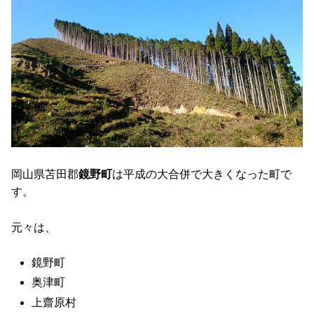
岡山県苫田郡
鏡野町
は平成の大合併で大きくなった町で
す。
元々は、
鏡野町
奥津町
上齋原村