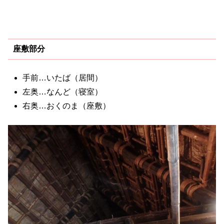
座敷部分
手前…いたば（居間）
左奥…なんど（寝室）
右奥…おくのま（座敷）