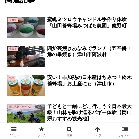
蜜蝋ミツロウキャンドル手作り体験
子育て
「山田養蜂場みつばち農園」鏡野町
囲炉裏焼きあなみでランチ（五平餅・
子育て
魚の串焼き）津山市阿波村
安い！非加熱の日本産はちみつ「鈴木
健康
養蜂場」お土産にも（津山市）
子どもと一緒にどこ行こう？日本最大
岡山県北アクティビティ＆グルメ
級！山林を駆け巡るバギー体験【岡山
県おすすめ観光地】
メニュー
ホーム
検索
トップ
サイドバー
片上鉄道吉ヶ原駅からキハ702に乗る
岡山県北アクティビティ＆グルメ