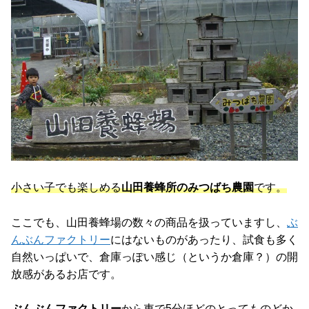
小さい子でも楽しめる
山田養蜂所のみつばち農園
です。
ここでも、山田養蜂場の数々の商品を扱っていますし、
ぶ
んぶんファクトリー
にはないものがあったり、試食も多く
自然いっぱいで、倉庫っぽい感じ（というか倉庫？）の開
放感があるお店です。
ぶんぶんファクトリー
から車で5分ほどのとってものどか