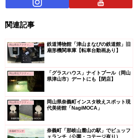
関連記事
鉄道博物館「津山まなびの鉄道館」旧
岡山県北アクティビティ＆グルメ
扇形機関車庫【転車台動画あり】
「グラスハウス」ナイトプール（岡山
岡山県北アクティビティ＆グルメ
県津山市）デートにも【閉店】
岡山県奈義町インスタ映えスポット現
岡山県北アクティビティ＆グルメ
代美術館「NagiMOCA」
奈義町「那岐山麓山の駅」でビュッフ
奈義町ランチ
ェランチ（公園・コテージ有り）