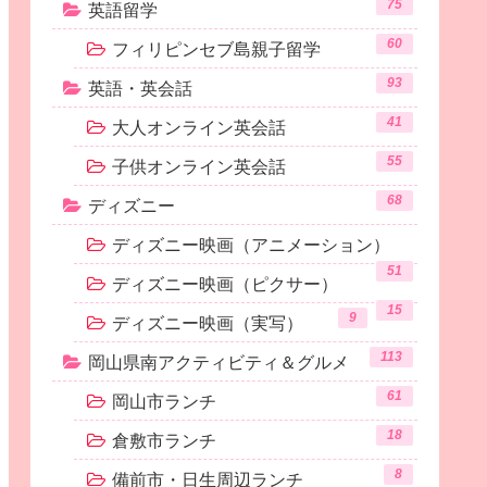
75
英語留学
60
フィリピンセブ島親子留学
93
英語・英会話
41
大人オンライン英会話
55
子供オンライン英会話
68
ディズニー
ディズニー映画（アニメーション）
51
ディズニー映画（ピクサー）
15
9
ディズニー映画（実写）
113
岡山県南アクティビティ＆グルメ
61
岡山市ランチ
18
倉敷市ランチ
8
備前市・日生周辺ランチ