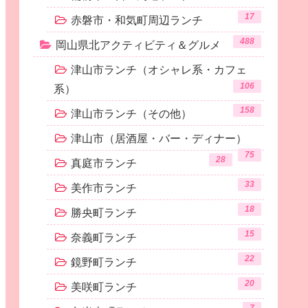
17
赤磐市・和気町周辺ランチ
488
岡山県北アクティビティ＆グルメ
津山市ランチ（オシャレ系・カフェ
106
系）
158
津山市ランチ（その他）
津山市（居酒屋・バー・ディナー）
75
28
真庭市ランチ
33
美作市ランチ
18
勝央町ランチ
15
奈義町ランチ
22
鏡野町ランチ
20
美咲町ランチ