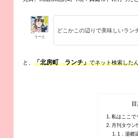
どこかこの辺りで美味しいラン
うーと
「北房町 ランチ」
と、
でネット検索した
目
私はここで
月刊タウン
1．湯郷