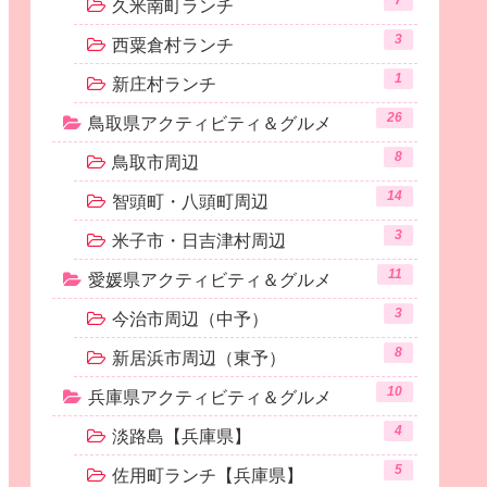
7
久米南町ランチ
3
西粟倉村ランチ
1
新庄村ランチ
26
鳥取県アクティビティ＆グルメ
8
鳥取市周辺
14
智頭町・八頭町周辺
3
米子市・日吉津村周辺
11
愛媛県アクティビティ＆グルメ
3
今治市周辺（中予）
8
新居浜市周辺（東予）
10
兵庫県アクティビティ＆グルメ
4
淡路島【兵庫県】
5
佐用町ランチ【兵庫県】