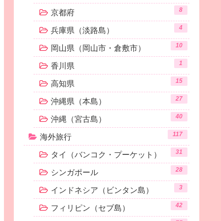
8
京都府
4
兵庫県（淡路島）
10
岡山県（岡山市・倉敷市）
1
香川県
15
高知県
27
沖縄県（本島）
40
沖縄（宮古島）
117
海外旅行
31
タイ（バンコク・プーケット）
28
シンガポール
3
インドネシア（ビンタン島）
42
フィリピン（セブ島）