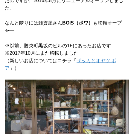
たのですが、2016年8月にリニューアルオープンしまし
た。
なんと隣りには雑貨屋さん
BOIS（ボワ）
も移転オープ
ン！
※以前、勝央町黒坂のビルの1Fにあったお店です
※2017年10月にまた移転しました
（新しいお店についてはコチラ「
ザッカとオヤツ ボ
ア
」）