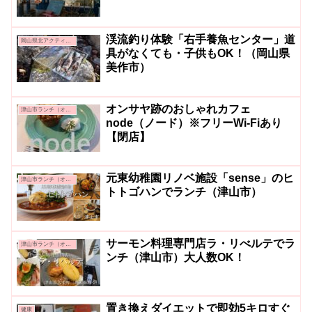
渓流釣り体験「右手養魚センター」道
岡山県北アクティビティ＆グルメ
具がなくても・子供もOK！（岡山県
美作市）
オンサヤ跡のおしゃれカフェ
津山市ランチ（オシャレ系・カフェ系）
node（ノード）※フリーWi-Fiあり
【閉店】
元東幼稚園リノベ施設「sense」のヒ
津山市ランチ（オシャレ系・カフェ系）
トトゴハンでランチ（津山市）
サーモン料理専門店ラ・リべルテでラ
津山市ランチ（オシャレ系・カフェ系）
ンチ（津山市）大人数OK！
置き換えダイエットで即効5キロすぐ
健康