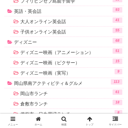
フィリピンセブ島親子留学
93
英語・英会話
41
大人オンライン英会話
55
子供オンライン英会話
68
ディズニー
51
ディズニー映画（アニメーション）
15
ディズニー映画（ピクサー）
9
ディズニー映画（実写）
113
岡山県南アクティビティ＆グルメ
61
岡山市ランチ
18
倉敷市ランチ
8
備前市・日生周辺ランチ
17
赤磐市・和気町周辺ランチ
メニュー
ホーム
検索
トップ
サイドバー