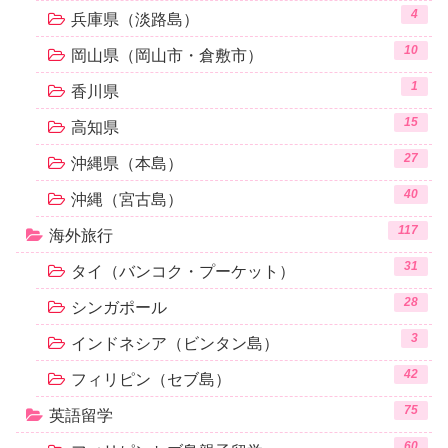
4
兵庫県（淡路島）
10
岡山県（岡山市・倉敷市）
1
香川県
15
高知県
27
沖縄県（本島）
40
沖縄（宮古島）
117
海外旅行
31
タイ（バンコク・プーケット）
28
シンガポール
3
インドネシア（ビンタン島）
42
フィリピン（セブ島）
75
英語留学
60