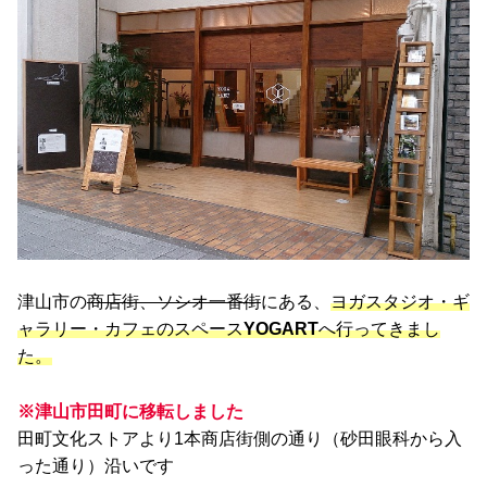
津山市の
商店街、ソシオ一番街
にある、
ヨガスタジオ・ギ
ャラリー・カフェのスペース
YOGART
へ行ってきまし
た。
※津山市田町に移転しました
田町文化ストアより1本商店街側の通り（砂田眼科から入
った通り）沿いです