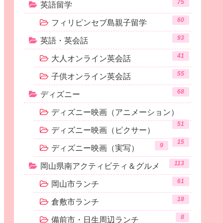
75
英語留学
60
フィリピンセブ島親子留学
93
英語・英会話
41
大人オンライン英会話
55
子供オンライン英会話
68
ディズニー
ディズニー映画（アニメーション）
51
ディズニー映画（ピクサー）
15
9
ディズニー映画（実写）
113
岡山県南アクティビティ＆グルメ
61
岡山市ランチ
18
倉敷市ランチ
8
備前市・日生周辺ランチ