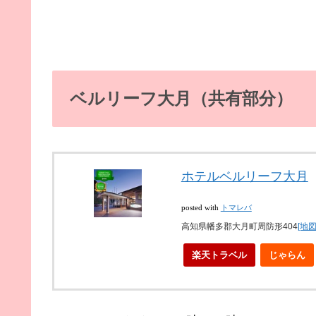
ベルリーフ大月（共有部分）
ホテルベルリーフ大月
posted with
トマレバ
高知県幡多郡大月町周防形404
[地図
楽天トラベル
じゃらん