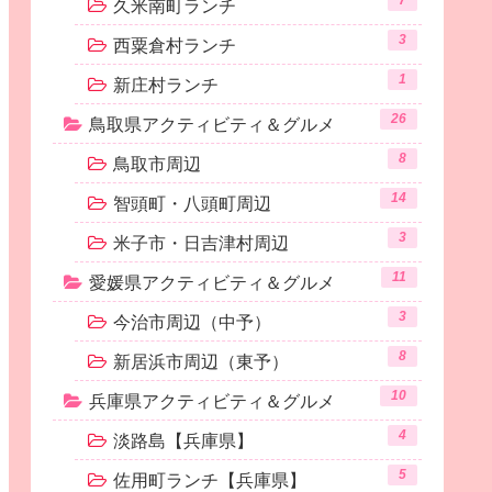
7
久米南町ランチ
3
西粟倉村ランチ
1
新庄村ランチ
26
鳥取県アクティビティ＆グルメ
8
鳥取市周辺
14
智頭町・八頭町周辺
3
米子市・日吉津村周辺
11
愛媛県アクティビティ＆グルメ
3
今治市周辺（中予）
8
新居浜市周辺（東予）
10
兵庫県アクティビティ＆グルメ
4
淡路島【兵庫県】
5
佐用町ランチ【兵庫県】