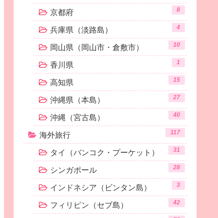
8
京都府
4
兵庫県（淡路島）
10
岡山県（岡山市・倉敷市）
1
香川県
15
高知県
27
沖縄県（本島）
40
沖縄（宮古島）
117
海外旅行
31
タイ（バンコク・プーケット）
28
シンガポール
3
インドネシア（ビンタン島）
42
フィリピン（セブ島）