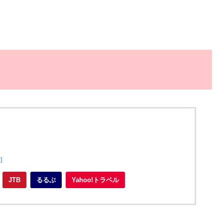
]
JTB
るるぶ
Yahoo!トラベル