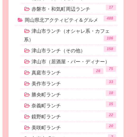
17
赤磐市・和気町周辺ランチ
488
岡山県北アクティビティ＆グルメ
津山市ランチ（オシャレ系・カフェ
106
系）
158
津山市ランチ（その他）
津山市（居酒屋・バー・ディナー）
75
28
真庭市ランチ
33
美作市ランチ
18
勝央町ランチ
15
奈義町ランチ
22
鏡野町ランチ
20
美咲町ランチ