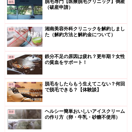
脱毛専門【医療脱毛クリニック】倒産
脱毛
（破産申請）
湘南美容外科クリニックを解約しまし
美容
た（解約方法と解約金について）
鉄分不足の原因は疲れ？更年期？女性
健康
の貧血をサポート！
脱毛をしたらもう生えてこない？何回
脱毛
で脱毛できる？【体験談】
ヘルシー簡単おいしいアイスクリーム
美容
の作り方（卵・牛乳・砂糖不使用）