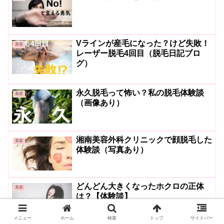
Vラインが産毛になった？けど失敗！
美容
レーザー脱毛4回目（脱毛日記ブロ
グ）
永久脱毛って怖い？私の脱毛体験談
美容
（画像あり）
湘南美容外科クリニックで顔脱毛した
美容
体験談（写真あり）
どんどん大きくなったホクロの正体
美容
は？【体験談】
メニュー
ホーム
検索
トップ
サイドバー