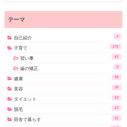
テーマ
4
自己紹介
176
子育て
81
習い事
5
歯の矯正
56
健康
38
美容
19
ダイエット
23
脱毛
22
田舎で暮らす