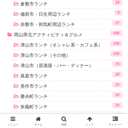
18
倉敷市ランチ
8
備前市・日生周辺ランチ
17
赤磐市・和気町周辺ランチ
488
岡山県北アクティビティ＆グルメ
106
津山市ランチ（オシャレ系・カフェ系）
158
津山市ランチ（その他）
75
津山市（居酒屋・バー・ディナー）
28
真庭市ランチ
33
美作市ランチ
18
勝央町ランチ
15
奈義町ランチ
22
鏡野町ランチ
メニュー
ホーム
検索
トップ
サイドバー
20
美咲町ランチ