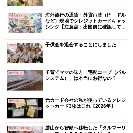
海外旅行の通貨・外貨両替（円→ドル
田舎で暮らす
など）現地でクレジットカードキャッ
シング【注意点：出国前に確認してお
くこと】
子供会を退会することにしました
子育て
子育てママの味方「宅配コープ（パル
田舎で暮らす
システム）」は本当にお得なの？
元カード会社の私が使っているクレジ
田舎で暮らす
ットカード3枚はこれ【2026年】
勝山から智頭へ移転した「タルマーリ
智頭町・八頭町周辺