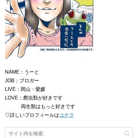
NAME：うーと
JOB：ブロガー
LIVE：岡山・愛媛
LOVE：爬虫類が好きです
両生類はもっと好きです
♡詳しいプロフィールは
コチラ