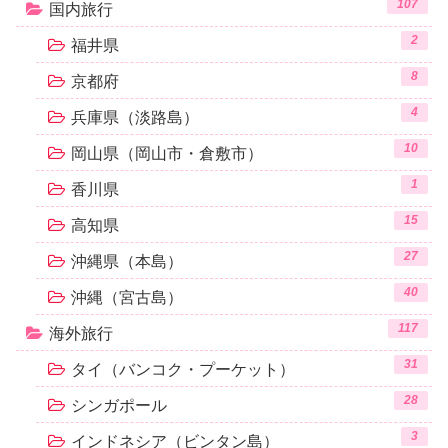
107
国内旅行
2
福井県
8
京都府
4
兵庫県（淡路島）
10
岡山県（岡山市・倉敷市）
1
香川県
15
高知県
27
沖縄県（本島）
40
沖縄（宮古島）
117
海外旅行
31
タイ（バンコク・プーケット）
28
シンガポール
3
インドネシア（ビンタン島）