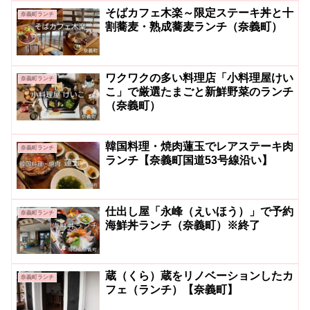
そばカフェ木楽～限定ステーキ丼と十
奈義町ランチ
割蕎麦・熟成蕎麦ランチ（奈義町）
ワクワクの多い料理店「小料理屋けい
奈義町ランチ
こ」で厳選たまごと新鮮野菜のランチ
（奈義町）
韓国料理・焼肉蓮玉でレアステーキ肉
奈義町ランチ
ランチ【奈義町国道53号線沿い】
仕出し屋「永峰（えいほう）」で予約
奈義町ランチ
海鮮丼ランチ（奈義町）※終了
蔵（くら）蔵をリノベーションしたカ
奈義町ランチ
フェ（ランチ）【奈義町】