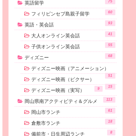
75
英語留学
60
フィリピンセブ島親子留学
93
英語・英会話
41
大人オンライン英会話
55
子供オンライン英会話
68
ディズニー
ディズニー映画（アニメーション）
51
ディズニー映画（ピクサー）
15
9
ディズニー映画（実写）
113
岡山県南アクティビティ＆グルメ
61
岡山市ランチ
18
倉敷市ランチ
8
備前市・日生周辺ランチ