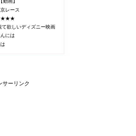
編【動画】
東京レース
★★★★
観て欲しいディズニー映画
さんには
には
ンサーリンク