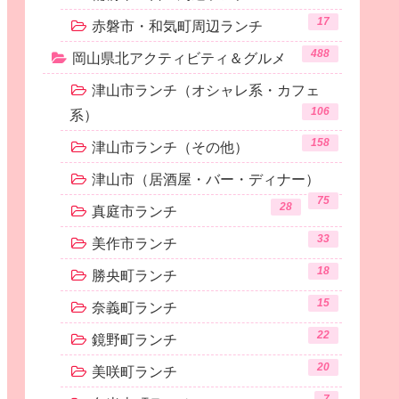
17
赤磐市・和気町周辺ランチ
488
岡山県北アクティビティ＆グルメ
津山市ランチ（オシャレ系・カフェ
106
系）
158
津山市ランチ（その他）
津山市（居酒屋・バー・ディナー）
75
28
真庭市ランチ
33
美作市ランチ
18
勝央町ランチ
15
奈義町ランチ
22
鏡野町ランチ
20
美咲町ランチ