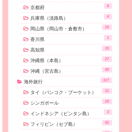
8
京都府
4
兵庫県（淡路島）
10
岡山県（岡山市・倉敷市）
1
香川県
15
高知県
27
沖縄県（本島）
40
沖縄（宮古島）
117
海外旅行
31
タイ（バンコク・プーケット）
28
シンガポール
3
インドネシア（ビンタン島）
42
フィリピン（セブ島）