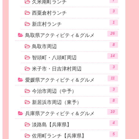
7
久米南町ランチ
3
西粟倉村ランチ
1
新庄村ランチ
26
鳥取県アクティビティ＆グルメ
8
鳥取市周辺
14
智頭町・八頭町周辺
3
米子市・日吉津村周辺
11
愛媛県アクティビティ＆グルメ
3
今治市周辺（中予）
8
新居浜市周辺（東予）
10
兵庫県アクティビティ＆グルメ
4
淡路島【兵庫県】
5
佐用町ランチ【兵庫県】