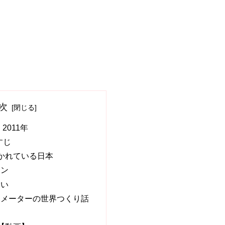
次
 2011年
すじ
かれている日本
ーン
ない
 メーターの世界つくり話