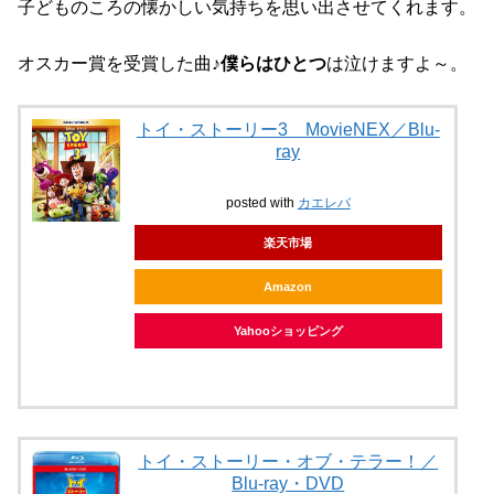
子どものころの懐かしい気持ちを思い出させてくれます。
オスカー賞を受賞した曲
♪僕らはひとつ
は泣けますよ～。
トイ・ストーリー3 MovieNEX／Blu-
ray
posted with
カエレバ
楽天市場
Amazon
Yahooショッピング
トイ・ストーリー・オブ・テラー！／
Blu-ray・DVD