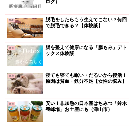
ログ）
脱毛をしたらもう生えてこない？何回
脱毛
で脱毛できる？【体験談】
腸を整えて健康になる「腸もみ」デト
健康
ックス体験談
寝ても寝ても眠い・だるいから復活！
健康
原因は貧血・鉄分不足【女性の悩み】
安い！非加熱の日本産はちみつ「鈴木
健康
養蜂場」お土産にも（津山市）