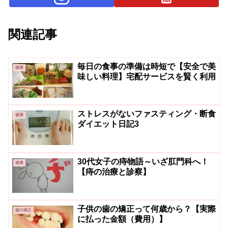
関連記事
毎日の食事の準備は時短で【安全で美
健康
味しい料理】宅配サービスを賢く利用
ストレスがないファスティング・断食
健康
ダイエット日記3
30代女子の痔物語～いざ肛門科へ！
健康
【痔の治療と診察】
子供の歯の矯正って何歳から？【実際
歯の矯正
に払った金額（費用）】