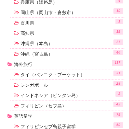
4
兵庫県（淡路島）
10
岡山県（岡山市・倉敷市）
1
香川県
15
高知県
27
沖縄県（本島）
40
沖縄（宮古島）
117
海外旅行
31
タイ（バンコク・プーケット）
28
シンガポール
3
インドネシア（ビンタン島）
42
フィリピン（セブ島）
75
英語留学
60
フィリピンセブ島親子留学