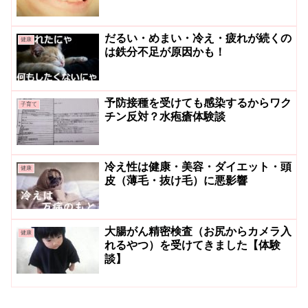
だるい・めまい・冷え・疲れが続くの
健康
は鉄分不足が原因かも！
予防接種を受けても感染するからワク
子育て
チン反対？水疱瘡体験談
冷え性は健康・美容・ダイエット・頭
健康
皮（薄毛・抜け毛）に悪影響
大腸がん精密検査（お尻からカメラ入
健康
れるやつ）を受けてきました【体験
談】