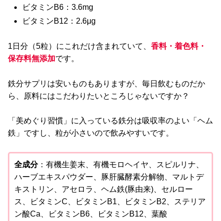
ビタミンB6：3.6mg
ビタミンB12：2.6μg
1日分（5粒）にこれだけ含まれていて、
香料・着色料・
保存料無添加
です。
鉄分サプリは安いものもありますが、毎日飲むものだか
ら、原料にはこだわりたいところじゃないですか？
「美めぐり習慣」に入っている鉄分は吸収率のよい「ヘム
鉄」ですし、粒が小さいので飲みやすいです。
全成分
：有機生姜末、有機モロヘイヤ、スピルリナ、
ハーブエキスパウダー、豚肝臓酵素分解物、マルトデ
キストリン、アセロラ、ヘム鉄(豚由来)、セルロー
ス、ビタミンC、ビタミンB1、ビタミンB2、ステリア
ン酸Ca、ビタミンB6、ビタミンB12、葉酸