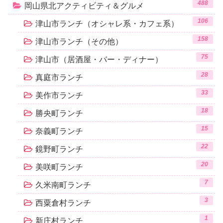
488
岡山県北アクティビティ＆グルメ
106
津山市ランチ（オシャレ系・カフェ系）
158
津山市ランチ（その他）
75
津山市（居酒屋・バー・ディナー）
28
真庭市ランチ
33
美作市ランチ
18
勝央町ランチ
15
奈義町ランチ
22
鏡野町ランチ
20
美咲町ランチ
7
久米南町ランチ
3
西粟倉村ランチ
1
新庄村ランチ