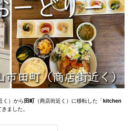
ズ近く）から
田町
（商店街近く）に移転した「
kitchen
てきました。