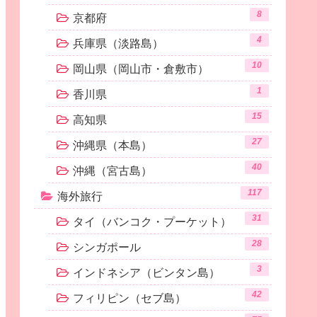
8
京都府
4
兵庫県（淡路島）
10
岡山県（岡山市・倉敷市）
1
香川県
15
高知県
27
沖縄県（本島）
40
沖縄（宮古島）
117
海外旅行
31
タイ（バンコク・プーケット）
28
シンガポール
3
インドネシア（ビンタン島）
42
フィリピン（セブ島）