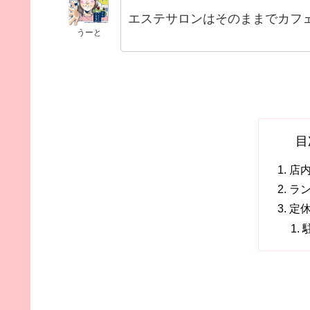
エステサロンはそのままでカフ
うーと
目
店
ラ
定