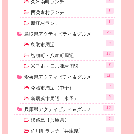
7
久米南町ランチ
3
西粟倉村ランチ
1
新庄村ランチ
26
鳥取県アクティビティ＆グルメ
8
鳥取市周辺
14
智頭町・八頭町周辺
3
米子市・日吉津村周辺
11
愛媛県アクティビティ＆グルメ
3
今治市周辺（中予）
8
新居浜市周辺（東予）
10
兵庫県アクティビティ＆グルメ
4
淡路島【兵庫県】
5
佐用町ランチ【兵庫県】