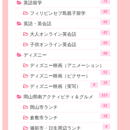
75
英語留学
60
フィリピンセブ島親子留学
93
英語・英会話
41
大人オンライン英会話
55
子供オンライン英会話
68
ディズニー
ディズニー映画（アニメーション）
51
ディズニー映画（ピクサー）
15
9
ディズニー映画（実写）
113
岡山県南アクティビティ＆グルメ
61
岡山市ランチ
18
倉敷市ランチ
8
備前市・日生周辺ランチ