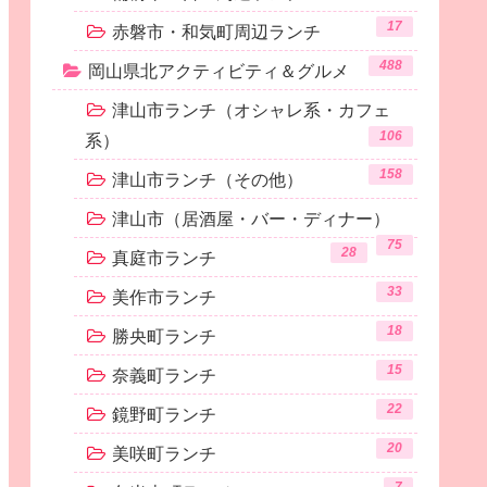
17
赤磐市・和気町周辺ランチ
488
岡山県北アクティビティ＆グルメ
津山市ランチ（オシャレ系・カフェ
106
系）
158
津山市ランチ（その他）
津山市（居酒屋・バー・ディナー）
75
28
真庭市ランチ
33
美作市ランチ
18
勝央町ランチ
15
奈義町ランチ
22
鏡野町ランチ
20
美咲町ランチ