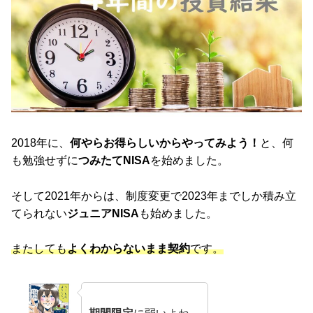
2018年に、
何やらお得らしいからやってみよう！
と、何
も勉強せずに
つみたてNISA
を始めました。
そして2021年からは、制度変更で2023年までしか積み立
てられない
ジュニアNISA
も始めました。
またしても
よくわからないまま契約
です。