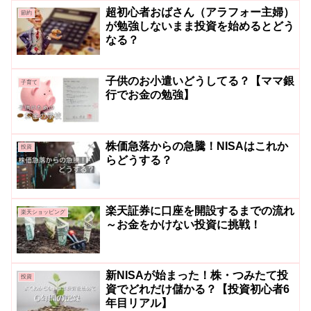
超初心者おばさん（アラフォー主婦）
節約
が勉強しないまま投資を始めるとどう
なる？
子供のお小遣いどうしてる？【ママ銀
子育て
行でお金の勉強】
株価急落からの急騰！NISAはこれか
投資
らどうする？
楽天証券に口座を開設するまでの流れ
楽天ショッピング
～お金をかけない投資に挑戦！
新NISAが始まった！株・つみたて投
投資
資でどれだけ儲かる？【投資初心者6
年目リアル】