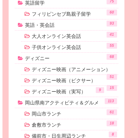
75
英語留学
60
フィリピンセブ島親子留学
93
英語・英会話
41
大人オンライン英会話
55
子供オンライン英会話
68
ディズニー
ディズニー映画（アニメーション）
51
ディズニー映画（ピクサー）
15
9
ディズニー映画（実写）
113
岡山県南アクティビティ＆グルメ
61
岡山市ランチ
18
倉敷市ランチ
8
備前市・日生周辺ランチ