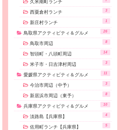
7
久米南町ランチ
3
西粟倉村ランチ
1
新庄村ランチ
26
鳥取県アクティビティ＆グルメ
8
鳥取市周辺
14
智頭町・八頭町周辺
3
米子市・日吉津村周辺
11
愛媛県アクティビティ＆グルメ
3
今治市周辺（中予）
8
新居浜市周辺（東予）
10
兵庫県アクティビティ＆グルメ
4
淡路島【兵庫県】
5
佐用町ランチ【兵庫県】