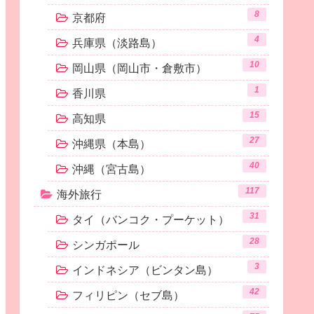
8
京都府
4
兵庫県（淡路島）
10
岡山県（岡山市・倉敷市）
1
香川県
15
高知県
27
沖縄県（本島）
40
沖縄（宮古島）
117
海外旅行
31
タイ（バンコク・プーケット）
28
シンガポール
3
インドネシア（ビンタン島）
42
フィリピン（セブ島）