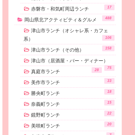
17
赤磐市・和気町周辺ランチ
488
岡山県北アクティビティ＆グルメ
津山市ランチ（オシャレ系・カフェ
106
系）
158
津山市ランチ（その他）
津山市（居酒屋・バー・ディナー）
75
28
真庭市ランチ
33
美作市ランチ
18
勝央町ランチ
15
奈義町ランチ
22
鏡野町ランチ
20
美咲町ランチ