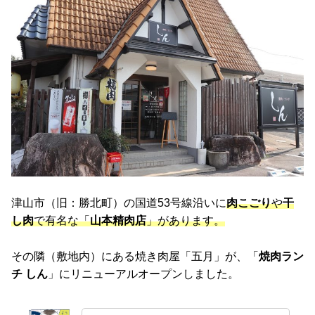
津山市（旧：勝北町）の国道53号線沿いに
肉こごり
や
干
し肉
で有名な「
山本精肉店
」があります。
その隣（敷地内）にある焼き肉屋「五月」が、「
焼肉ラン
チ しん
」にリニューアルオープンしました。