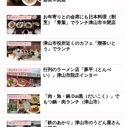
お年寄りとの会席にも日本料理（割
津山市ランチ（その他）
烹）「青葉」でランチ津山市※閉店
津山市役所近くのカフェ「喫茶いと
津山市ランチ（その他）
う」でランチ
行列のラーメン店「豚平（とんぺ
津山市ランチ（その他）
い）」津山市院庄インター
「肉・魚・鍋 Dai黒（だいこく）」で
津山市ランチ（その他）
もつ鍋・肉ランチ（津山市）
「鉄のあかり」津山市のうどん屋さん
津山市ランチ（その他）