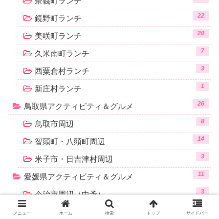
奈義町ランチ
22
鏡野町ランチ
20
美咲町ランチ
7
久米南町ランチ
3
西粟倉村ランチ
1
新庄村ランチ
26
鳥取県アクティビティ＆グルメ
8
鳥取市周辺
14
智頭町・八頭町周辺
3
米子市・日吉津村周辺
11
愛媛県アクティビティ＆グルメ
3
今治市周辺（中予）
8
新居浜市周辺（東予）
メニュー
ホーム
検索
トップ
サイドバー