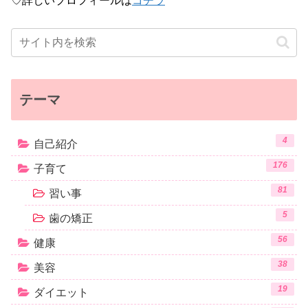
♡詳しいプロフィールは
コチラ
テーマ
4
自己紹介
176
子育て
81
習い事
5
歯の矯正
56
健康
38
美容
19
ダイエット