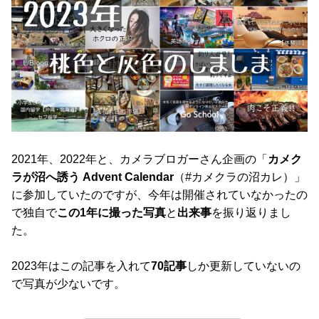
2021年、2022年と、カメラブロガーさん企画の「
カメク
ラが沼へ誘う Advent Calendar
（#カメクラの沼カレ）」
に参加していたのですが、今年は開催されていなかったの
で独自で
この1年に撮った写真
と
出来事
を振り返りまし
た。
2023年はこの記事を入れて
70記事
しか更新していないの
で写真が少ないです。