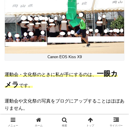
Canon EOS Kiss X9
一眼カ
運動会・文化祭のときに私が手にするのは、
メラ
です。
運動会や文化祭の写真をブログにアップすることはほぼあ
りません。
個人の特定がされないよう、悪用されることがないように
メニュー
ホーム
検索
トップ
サイドバー