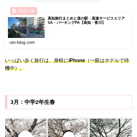
高知旅行まとめと道の駅・高速サービスエリア
SA・パーキングPA【高知・香川】
uto-blog.com
いっぱい歩く旅行は、身軽に
iPhone
（一眼はホテルで待
機中）。
3月：中学2年生春