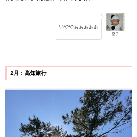
いややぁぁぁぁぁ
息子
2月：高知旅行