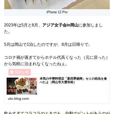
iPhone 12 Pro
2023年は5月と8月、
アジア女子会in岡山
に参加しまし
た。
5月は岡山で1泊したのですが、8月は日帰りで。
コロナ禍が過ぎてからホテル代高くなった（元に戻った）
から気軽に泊まれなくなったねぇ。
本気の中華料理店「新四季烧烤」セミの幼虫を食
べたよ（岡山市大雲寺前）
uto-blog.com
飲みすぎてフラフラのときでも、自動でピントがあうのが