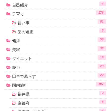
4
自己紹介
176
子育て
81
習い事
5
歯の矯正
56
健康
38
美容
19
ダイエット
23
脱毛
22
田舎で暮らす
107
国内旅行
2
福井県
8
京都府
4