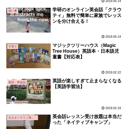
2019.05.14
学研のオンライン英会話「クラウ
習い事
ティ」無料で簡単に家族でレッス
ンを分け合える！
2019.05.14
マジックツリーハウス（Magic
子育て
Tree House）英語本・日本語児
童書【対応表】
2019.02.22
英語が楽しすぎて止まらなくなる
英語・英会話
【英語学習法】
2019.02.19
英会話レッスン受け放題は本当だ
大人オンライン英会話
った「ネイティブキャンプ」