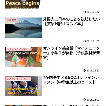
2019.01.27
外国人に日本のことを説明したい
英語留学
【英語対訳オススメ本】
2019.01.21
オンライン英会話「マイチュータ
大人オンライン英会話
ー」小学生が体験（子供教材が豊
富）
2018.12.27
7か国語学べるECCオンラインレ
大人オンライン英会話
ッスン【中学生以上のコース】
2018.12.09