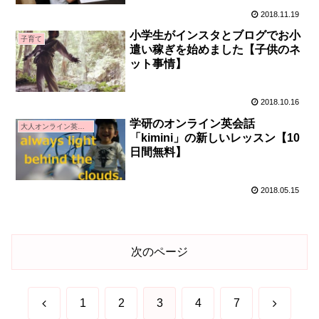
2018.11.19
小学生がインスタとブログでお小
子育て
遣い稼ぎを始めました【子供のネ
ット事情】
2018.10.16
学研のオンライン英会話
大人オンライン英会話
「kimini」の新しいレッスン【10
日間無料】
2018.05.15
次のページ
前
次
1
2
3
4
7