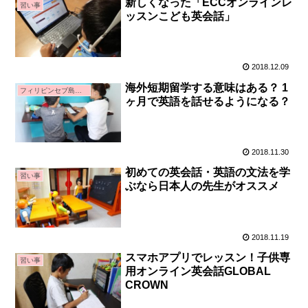
新しくなった「ECCオンラインレ
習い事
ッスンこども英会話」
2018.12.09
海外短期留学する意味はある？ 1
フィリピンセブ島親子留学
ヶ月で英語を話せるようになる？
2018.11.30
初めての英会話・英語の文法を学
習い事
ぶなら日本人の先生がオススメ
2018.11.19
スマホアプリでレッスン！子供専
習い事
用オンライン英会話GLOBAL
CROWN