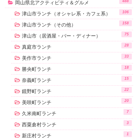
488
岡山県北アクティビティ＆グルメ
106
津山市ランチ（オシャレ系・カフェ系）
158
津山市ランチ（その他）
75
津山市（居酒屋・バー・ディナー）
28
真庭市ランチ
33
美作市ランチ
18
勝央町ランチ
15
奈義町ランチ
22
鏡野町ランチ
20
美咲町ランチ
7
久米南町ランチ
3
西粟倉村ランチ
1
新庄村ランチ