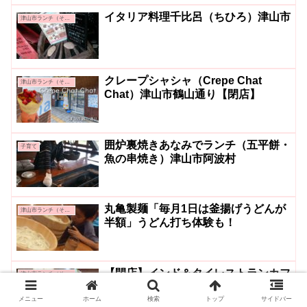
イタリア料理千比呂（ちひろ）津山市
津山市ランチ（その他）
クレープシャシャ（Crepe Chat
津山市ランチ（その他）
Chat）津山市鶴山通り【閉店】
囲炉裏焼きあなみでランチ（五平餅・
子育て
魚の串焼き）津山市阿波村
丸亀製麺「毎月1日は釜揚げうどんが
津山市ランチ（その他）
半額」うどん打ち体験も！
【閉店】インド＆タイレストランカフ
津山市ランチ（その他）
ェ「sham」でランチ（津山市）
メニュー
ホーム
検索
トップ
サイドバー