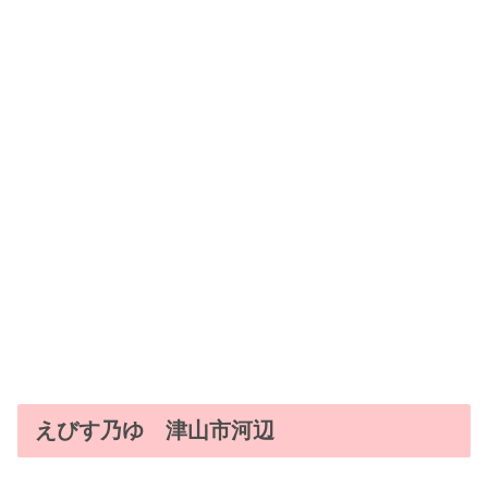
えびす乃ゆ 津山市河辺