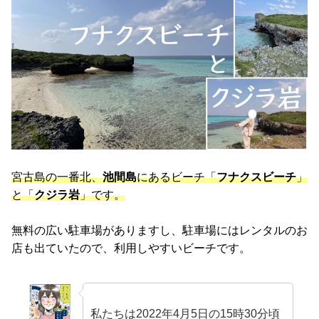
宮古島の一番北、
池間島
にあるビーチ「
フナクスビーチ
」
と「
クジラ岩
」です。
無料の広い駐車場がありますし、駐車場にはレンタルのお
店も出ていたので、利用しやすいビーチです。
私たちは2022年4月5日の15時30分頃