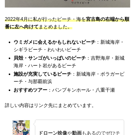
2022年4月に私が行ったビーチ・海を
宮古島の右端から順
番に左へ向けて
まとめました。
ウミガメに会えるかもしれないビーチ
：新城海岸・
シギラビーチ・わいわいビーチ
貝殻・サンゴがいっぱいのビーチ
：吉野海岸・新城
海岸・ハート岩があるビーチ
施設が充実しているビーチ
：新城海岸・ボラガービ
ーチ・与那覇前浜
おすすめツアー
：パンプキンホール・八重干瀬
詳しい内容はリンク先にまとめています。
ドローン映像
や
動画
もあるのでぜひチ