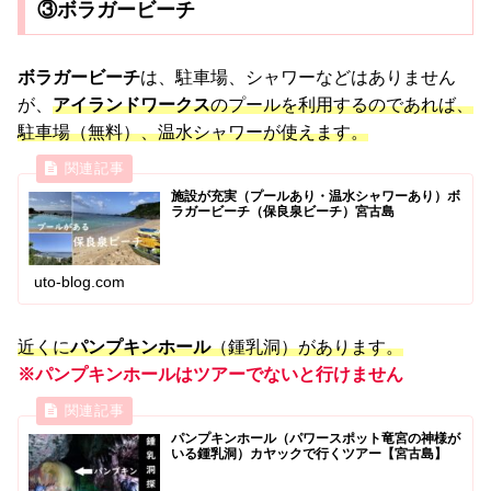
③ボラガービーチ
ボラガービーチ
は、駐車場、シャワーなどはありません
が、
アイランドワークス
のプールを利用するのであれば、
駐車場（無料）、温水シャワーが使えます。
施設が充実（プールあり・温水シャワーあり）ボ
ラガービーチ（保良泉ビーチ）宮古島
uto-blog.com
近くに
パンプキンホール
（鍾乳洞）があります。
※パンプキンホールはツアーでないと行けません
パンプキンホール（パワースポット竜宮の神様が
いる鍾乳洞）カヤックで行くツアー【宮古島】