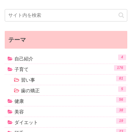
テーマ
4
自己紹介
176
子育て
81
習い事
5
歯の矯正
56
健康
38
美容
19
ダイエット
23