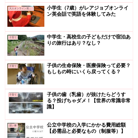
小学生（7歳）がレアジョブオンライ
大人オンライン英会話
ン英会話で英語を体験してみた
中学生・高校生の子どもだけで宿泊あ
子育て
りの旅行はあり？なし？
子供の生命保険・医療保険って必要？
子育て
もしもの時にいくら戻ってくる？
子供の歯（乳歯）が抜けたらどうす
子育て
る？投げちゃダメ！【世界の常識非常
識】
公立中学校の入学にかかる費用総額
習い事
【必需品と必要なもの（制服等）】