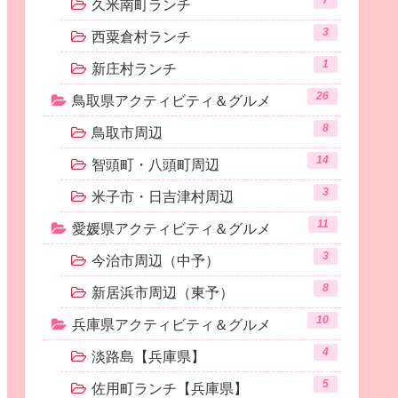
7
久米南町ランチ
3
西粟倉村ランチ
1
新庄村ランチ
26
鳥取県アクティビティ＆グルメ
8
鳥取市周辺
14
智頭町・八頭町周辺
3
米子市・日吉津村周辺
11
愛媛県アクティビティ＆グルメ
3
今治市周辺（中予）
8
新居浜市周辺（東予）
10
兵庫県アクティビティ＆グルメ
4
淡路島【兵庫県】
5
佐用町ランチ【兵庫県】