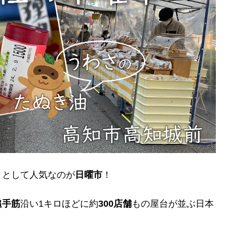
）として人気なのが
日曜市
！
追手筋
沿い1キロほどに約
300店舗
もの屋台が並ぶ日本