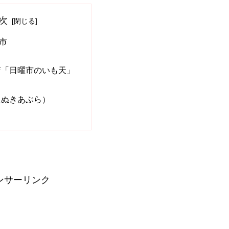
次
市
店「日曜市のいも天」
たぬきあぶら）
ンサーリンク