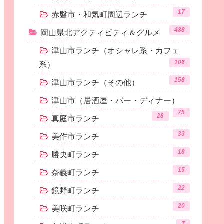
17
赤磐市・和気町周辺ランチ
488
岡山県北アクティビティ＆グルメ
津山市ランチ（オシャレ系・カフェ
106
系）
158
津山市ランチ（その他）
津山市（居酒屋・バー・ディナー）
75
28
真庭市ランチ
33
美作市ランチ
18
勝央町ランチ
15
奈義町ランチ
22
鏡野町ランチ
20
美咲町ランチ