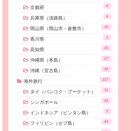
8
京都府
4
兵庫県（淡路島）
10
岡山県（岡山市・倉敷市）
1
香川県
15
高知県
27
沖縄県（本島）
40
沖縄（宮古島）
117
海外旅行
31
タイ（バンコク・プーケット）
28
シンガポール
3
インドネシア（ビンタン島）
42
フィリピン（セブ島）