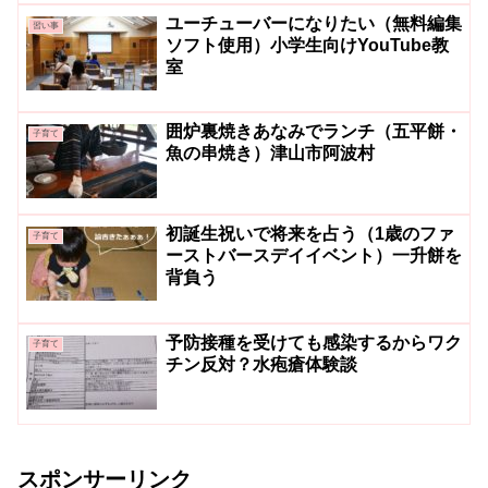
ユーチューバーになりたい（無料編集
習い事
ソフト使用）小学生向けYouTube教
室
囲炉裏焼きあなみでランチ（五平餅・
子育て
魚の串焼き）津山市阿波村
初誕生祝いで将来を占う（1歳のファ
子育て
ーストバースデイイベント）一升餅を
背負う
予防接種を受けても感染するからワク
子育て
チン反対？水疱瘡体験談
スポンサーリンク