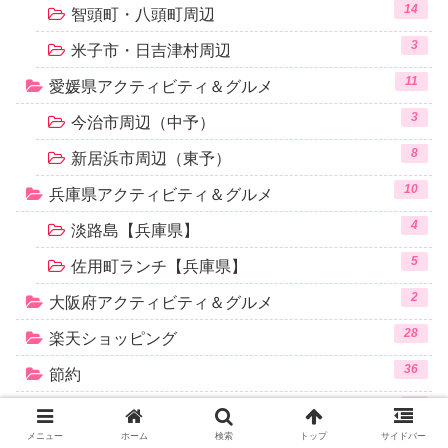
14
智頭町・八頭町周辺
3
米子市・日吉津村周辺
11
愛媛県アクティビティ＆グルメ
3
今治市周辺（中予）
8
新居浜市周辺（東予）
10
兵庫県アクティビティ＆グルメ
4
淡路島【兵庫県】
5
佐用町ランチ【兵庫県】
2
大阪府アクティビティ＆グルメ
28
楽天ショッピング
36
節約
7
手作り
メニュー
ホーム
検索
トップ
サイドバー
12
投資