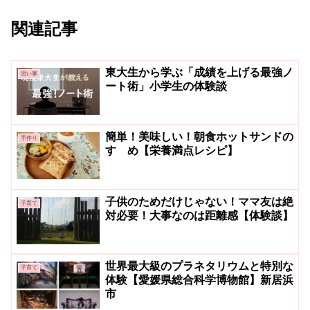
関連記事
東大生から学ぶ「成績を上げる最強ノ
習い事
ート術」小学生の体験談
簡単！美味しい！朝食ホットサンドの
手作り
すゝめ【栄養満点レシピ】
子供のためだけじゃない！ママ友は絶
子育て
対必要！大事なのは距離感【体験談】
世界最大級のプラネタリウムと特別な
子育て
体験【愛媛県総合科学博物館】新居浜
市