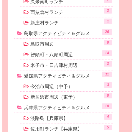
7
久米南町ランチ
3
西粟倉村ランチ
1
新庄村ランチ
26
鳥取県アクティビティ＆グルメ
8
鳥取市周辺
14
智頭町・八頭町周辺
3
米子市・日吉津村周辺
11
愛媛県アクティビティ＆グルメ
3
今治市周辺（中予）
8
新居浜市周辺（東予）
10
兵庫県アクティビティ＆グルメ
4
淡路島【兵庫県】
5
佐用町ランチ【兵庫県】