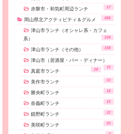
17
赤磐市・和気町周辺ランチ
488
岡山県北アクティビティ＆グルメ
津山市ランチ（オシャレ系・カフェ
106
系）
158
津山市ランチ（その他）
津山市（居酒屋・バー・ディナー）
75
28
真庭市ランチ
33
美作市ランチ
18
勝央町ランチ
15
奈義町ランチ
22
鏡野町ランチ
20
美咲町ランチ