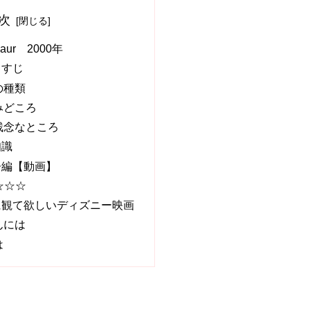
次
aur 2000年
らすじ
の種類
みどころ
残念なところ
知識
告編【動画】
☆☆☆
に観て欲しいディズニー映画
んには
は