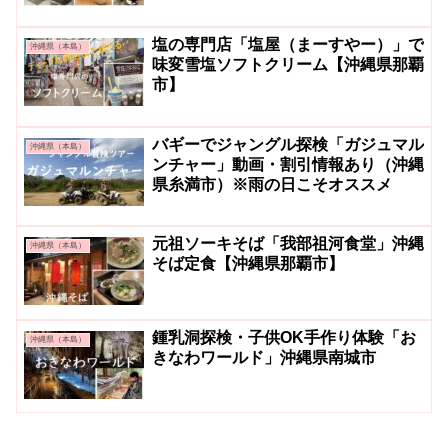
塩の専門店「塩屋（まーすやー）」で
沖縄県（本島）
味変雪塩ソフトクリーム【沖縄県那覇
市】
バギーでジャングル探検「ガジュマル
沖縄県（本島）
ンチャー」動画・割引情報あり（沖縄
県糸満市）※雨の日こそオススメ
元祖ソーキそば「我部祖河食堂」沖縄
沖縄県（本島）
そば定食【沖縄県那覇市】
鍾乳洞探検・子供OK手作り体験「お
沖縄県（本島）
きなわワールド」沖縄県南城市