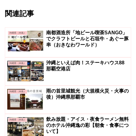
関連記事
南都酒造所「地ビール喫茶SANGO」
沖縄県（本島）
でクラフトビールと石垣牛・あぐー豚
串（おきなわワールド）
沖縄といえば肉！ステーキハウス88
沖縄県（本島）
那覇空港店
雨の首里城観光（大規模火災・火事の
沖縄県（本島）
後）沖縄県那覇市
飲み放題・アイス・夜食ラーメン無料
沖縄県（本島）
のホテル沖縄逸の彩【朝食・食事につ
いて】