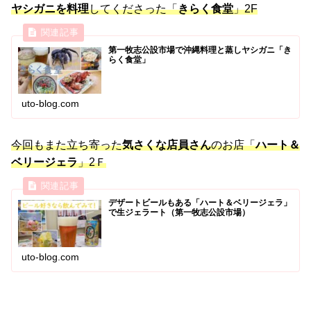
ヤシガニを料理
してくださった「
きらく食堂
」2F
第一牧志公設市場で沖縄料理と蒸しヤシガニ「き
らく食堂」
uto-blog.com
今回もまた立ち寄った
気さくな店員さん
のお店「
ハート＆
ベリージェラ
」2Ｆ
デザートビールもある「ハート＆ベリージェラ」
で生ジェラート（第一牧志公設市場）
uto-blog.com