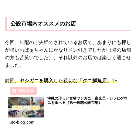
公設市場内オススメのお店
今回、年配のご夫婦でされているお店で、あまりにも押し
が強いおばぁちゃんにかなりドン引きでしたが（隣の店舗
の方も苦笑いでした）、それ以外のお店では楽しく過ごせ
ました。
前回、
ヤシガニを購入
した親切な「
クニ鮮魚店
」1F
沖縄の珍しい食材ヤシガニ・夜光貝・シラヒゲウ
ニを食べる（第一牧志公設市場）
uto-blog.com