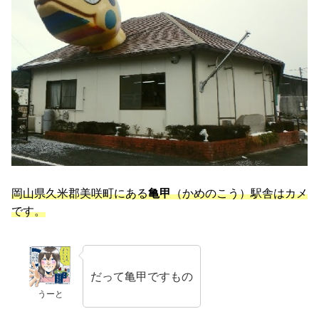
岡山県久米郡美咲町にある
亀甲
（かめのこう）駅舎はカメ
です。
だって亀甲ですもの
うーと