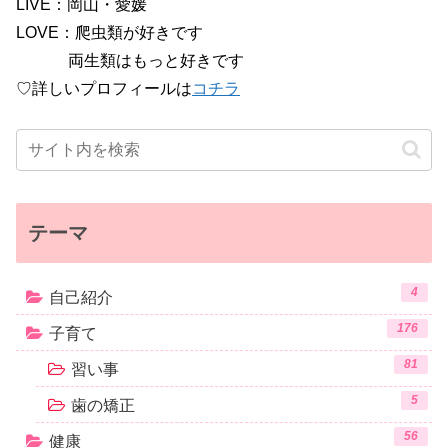
LIVE：岡山・愛媛
LOVE：爬虫類が好きです
両生類はもっと好きです
♡詳しいプロフィールは
コチラ
テーマ
4
自己紹介
176
子育て
81
習い事
5
歯の矯正
56
健康