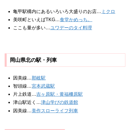
亀甲駅構内にあるいろいろ大盛りのお店…
ミクロ
美咲町といえばTKG…
食堂かめっち。
ここも量が多い…
ユワデーのタイ料理
岡山県北の駅・列車
因美線…
那岐駅
智頭線…
宮本武蔵駅
片上鉄道…
吉ヶ原駅・黄福柵原駅
津山駅近く…
津山学びの鉄道館
因美線…
美作スローライフ列車