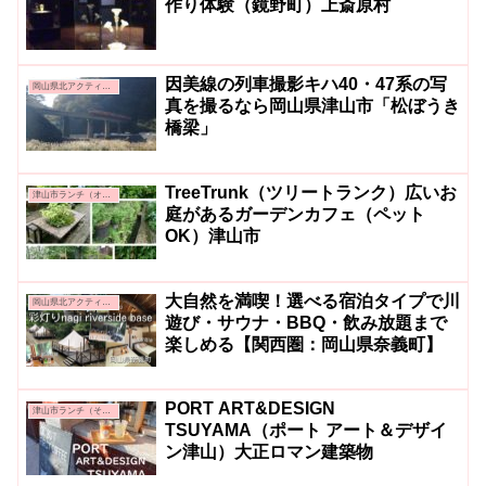
作り体験（鏡野町）上斎原村
因美線の列車撮影キハ40・47系の写
岡山県北アクティビティ＆グルメ
真を撮るなら岡山県津山市「松ぼうき
橋梁」
TreeTrunk（ツリートランク）広いお
津山市ランチ（オシャレ系・カフェ系）
庭があるガーデンカフェ（ペット
OK）津山市
大自然を満喫！選べる宿泊タイプで川
岡山県北アクティビティ＆グルメ
遊び・サウナ・BBQ・飲み放題まで
楽しめる【関西圏：岡山県奈義町】
PORT ART&DESIGN
津山市ランチ（その他）
TSUYAMA（ポート アート＆デザイ
ン津山）大正ロマン建築物