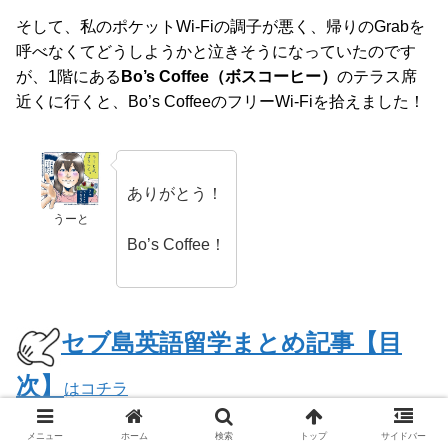
そして、私のポケットWi-Fiの調子が悪く、帰りのGrabを
呼べなくてどうしようかと泣きそうになっていたのです
が、1階にある
Bo’s Coffee（ボスコーヒー）
のテラス席
近くに行くと、Bo’s CoffeeのフリーWi-Fiを拾えました！
ありがとう！
うーと
Bo’s Coffee！
セブ島英語留学まとめ記事【目
次】
はコチラ
メニュー
ホーム
検索
トップ
サイドバー