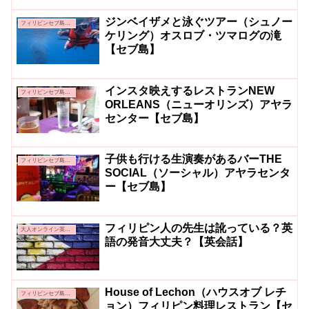
ジンベイザメと泳ぐツアー（シュノー
フィリピンセブ島親子留学
ケリング）オスロブ・ツマログの滝
【セブ島】
インスタ映えするレストランNEW
フィリピンセブ島親子留学
ORLEANS（ニューオリンズ）アヤラ
センター【セブ島】
子供も行ける生演奏があるバーTHE
フィリピンセブ島親子留学
SOCIAL（ソーシャル）アヤラセンタ
ー【セブ島】
フィリピン人の先生は訛っている？英
大人オンライン英会話
語の発音大丈夫？【英会話】
House of Lechon（ハウスオブ レチ
フィリピンセブ島親子留学
ョン）フィリピン料理レストラン【セ