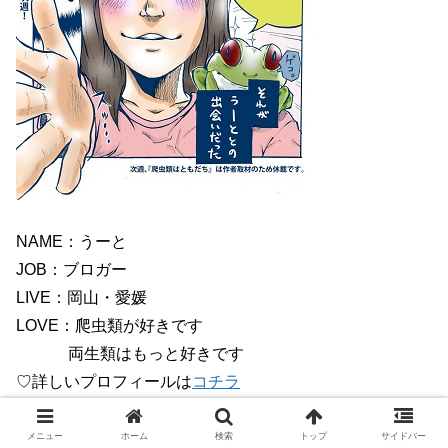
NAME：うーと
JOB：ブロガー
LIVE：岡山・愛媛
LOVE：爬虫類が好きです
両生類はもっと好きです
♡詳しいプロフィールは
コチラ
メニュー
ホーム
検索
トップ
サイドバー