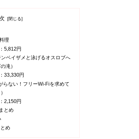
次
料理
5,812円
ジンベイザメと泳げるオスロブへ
グの滝）
33,330円
らない！フリーWi-Fiを求めて
ク）
2,150円
のまとめ
い
まとめ