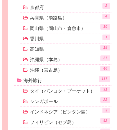
8
京都府
4
兵庫県（淡路島）
10
岡山県（岡山市・倉敷市）
1
香川県
15
高知県
27
沖縄県（本島）
40
沖縄（宮古島）
117
海外旅行
31
タイ（バンコク・プーケット）
28
シンガポール
3
インドネシア（ビンタン島）
42
フィリピン（セブ島）