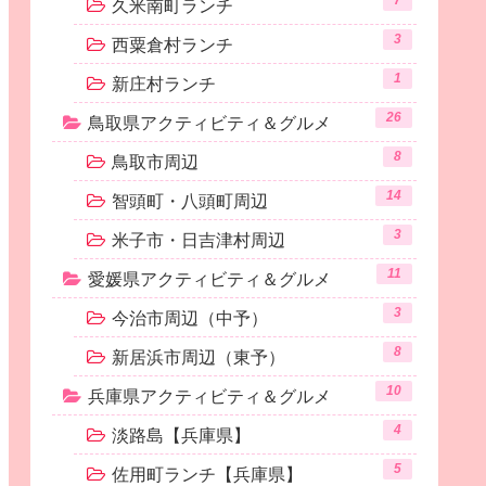
7
久米南町ランチ
3
西粟倉村ランチ
1
新庄村ランチ
26
鳥取県アクティビティ＆グルメ
8
鳥取市周辺
14
智頭町・八頭町周辺
3
米子市・日吉津村周辺
11
愛媛県アクティビティ＆グルメ
3
今治市周辺（中予）
8
新居浜市周辺（東予）
10
兵庫県アクティビティ＆グルメ
4
淡路島【兵庫県】
5
佐用町ランチ【兵庫県】