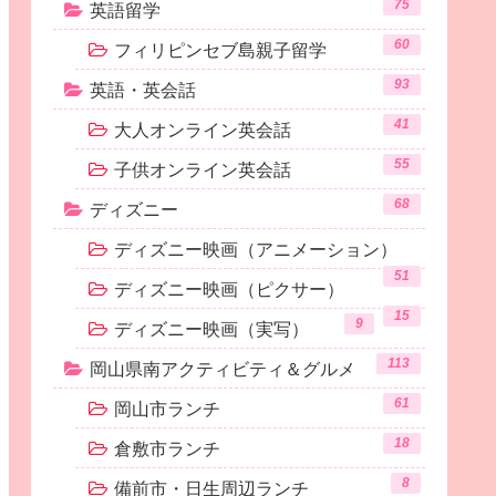
75
英語留学
60
フィリピンセブ島親子留学
93
英語・英会話
41
大人オンライン英会話
55
子供オンライン英会話
68
ディズニー
ディズニー映画（アニメーション）
51
ディズニー映画（ピクサー）
15
9
ディズニー映画（実写）
113
岡山県南アクティビティ＆グルメ
61
岡山市ランチ
18
倉敷市ランチ
8
備前市・日生周辺ランチ