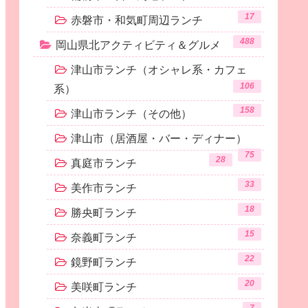
17
赤磐市・和気町周辺ランチ
488
岡山県北アクティビティ＆グルメ
津山市ランチ（オシャレ系・カフェ
106
系）
158
津山市ランチ（その他）
津山市（居酒屋・バー・ディナー）
75
28
真庭市ランチ
33
美作市ランチ
18
勝央町ランチ
15
奈義町ランチ
22
鏡野町ランチ
20
美咲町ランチ