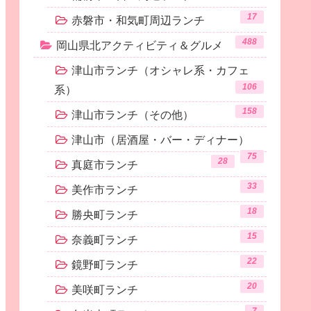
17
赤磐市・和気町周辺ランチ
488
岡山県北アクティビティ＆グルメ
津山市ランチ（オシャレ系・カフェ
106
系）
158
津山市ランチ（その他）
津山市（居酒屋・バー・ディナー）
75
28
真庭市ランチ
33
美作市ランチ
18
勝央町ランチ
15
奈義町ランチ
22
鏡野町ランチ
20
美咲町ランチ