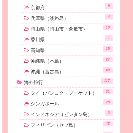
8
京都府
4
兵庫県（淡路島）
10
岡山県（岡山市・倉敷市）
1
香川県
15
高知県
27
沖縄県（本島）
40
沖縄（宮古島）
117
海外旅行
31
タイ（バンコク・プーケット）
28
シンガポール
3
インドネシア（ビンタン島）
42
フィリピン（セブ島）