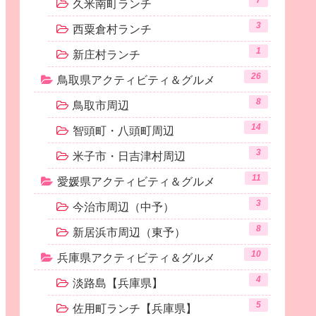
7
久米南町ランチ
3
西粟倉村ランチ
1
新庄村ランチ
26
鳥取県アクティビティ＆グルメ
8
鳥取市周辺
14
智頭町・八頭町周辺
3
米子市・日吉津村周辺
11
愛媛県アクティビティ＆グルメ
3
今治市周辺（中予）
8
新居浜市周辺（東予）
10
兵庫県アクティビティ＆グルメ
4
淡路島【兵庫県】
5
佐用町ランチ【兵庫県】