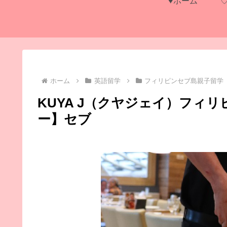
♥ホーム
ホーム
英語留学
フィリピンセブ島親子留学
KUYA J（クヤジェイ）フィ
ー】セブ