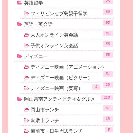
75
英語留学
60
フィリピンセブ島親子留学
93
英語・英会話
41
大人オンライン英会話
55
子供オンライン英会話
68
ディズニー
ディズニー映画（アニメーション）
51
ディズニー映画（ピクサー）
15
9
ディズニー映画（実写）
113
岡山県南アクティビティ＆グルメ
61
岡山市ランチ
18
倉敷市ランチ
8
備前市・日生周辺ランチ